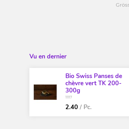
Grös
Vu en dernier
Bio Swiss Panses de
chèvre vert TK 200-
300g
11117
2.40
/ Pc.