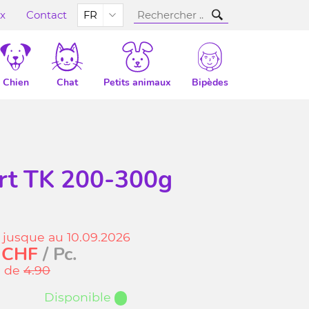
ux
Contact
FR
Chien
Chat
Petits animaux
Bipèdes
ert TK 200-300g
 jusque au 10.09.2026
CHF
/ Pc.
u de
4.90
Disponible