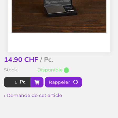
14.90
CHF
/ Pc.
Stock:
Disponible
Pc.
Rappeler
› Demande de cet article