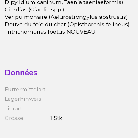
Dipylidium caninum, Taenia taeniaeformis)
Giardias (Giardia spp.)
Ver pulmonaire (Aelurostrongylus abstrusus)
Douve du foie du chat (Opisthorchis felineus)
Tritrichomonas foetus NOUVEAU
Données
Futtermittelart
Lagerhinweis
Tierart
Grösse
1 Stk.