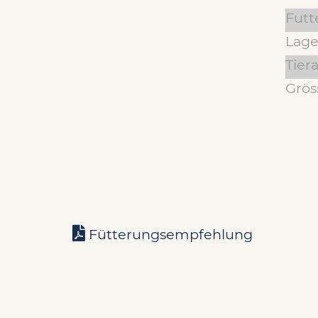
Futt
Lage
Tiera
Grös
Fütterungsempfehlung