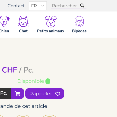
Contact
FR
ts bio - 400g
Chien
Chat
Petits animaux
Bipèdes
CHF
/ Pc.
Disponible
Pc.
Rappeler
ande de cet article