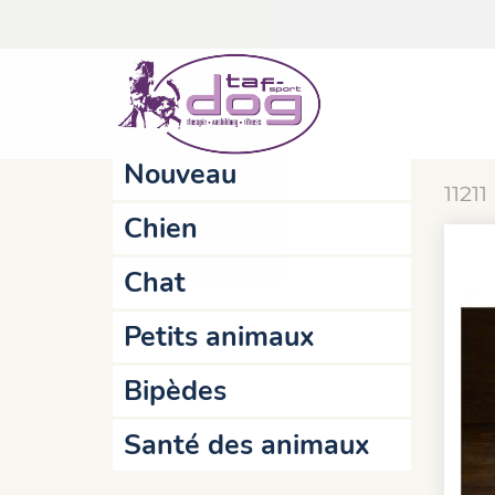
Accueil
Online-Shop
Chien
Omble
Actionnes
Om
Nouveau
11211
Chien
Chat
Petits animaux
Bipèdes
Santé des animaux