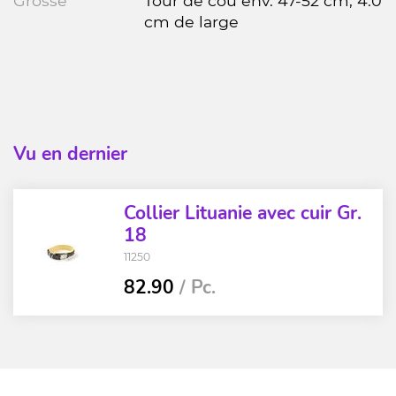
Grösse
Tour de cou env. 47-52 cm, 4.0
cm de large
Vu en dernier
Collier Lituanie avec cuir Gr.
18
11250
82.90
/ Pc.