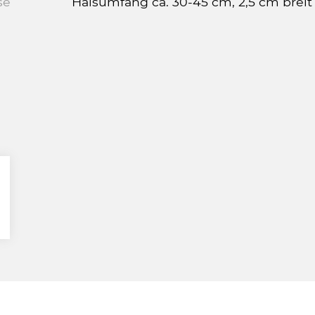
se
Halsumfang ca. 30-45 cm, 2,5 cm breit