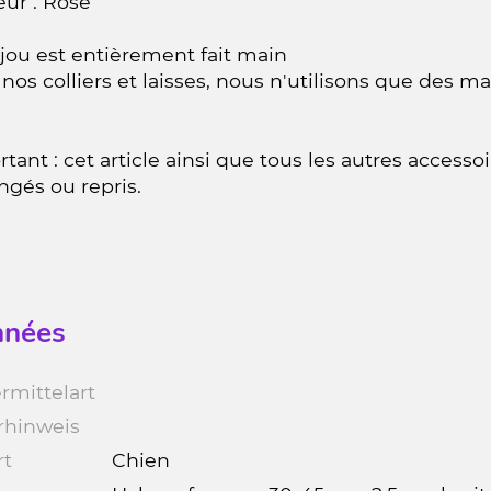
eur : Rose
jou est entièrement fait main
nos colliers et laisses, nous n'utilisons que des m
tant : cet article ainsi que tous les autres accesso
ngés ou repris.
nées
rmittelart
rhinweis
rt
Chien