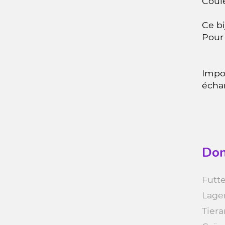
Coul
Ce bi
Pour 
Impor
écha
Don
Futte
Lage
Tiera