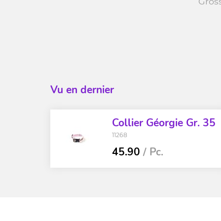
Grös
Vu en dernier
Collier Géorgie Gr. 35
11268
45.90
/ Pc.