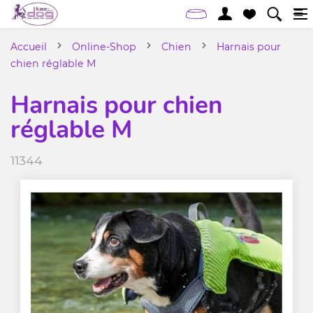
Accueil
Online-Shop
Chien
Harnais pour
chien réglable M
Harnais pour chien
réglable M
11344