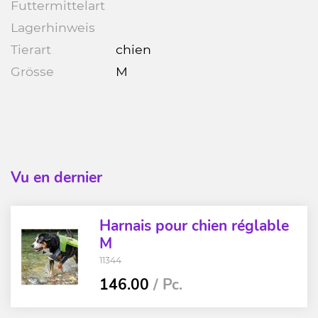
Futtermittelart
Lagerhinweis
Tierart
chien
Grösse
M
Vu en dernier
Harnais pour chien réglable
M
11344
146.00
/ Pc.