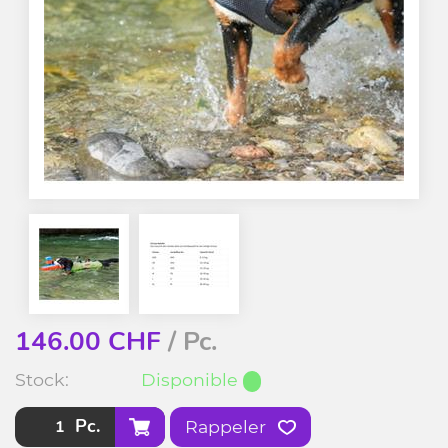
146.00
CHF
/ Pc.
Stock:
Disponible
Pc.
Rappeler