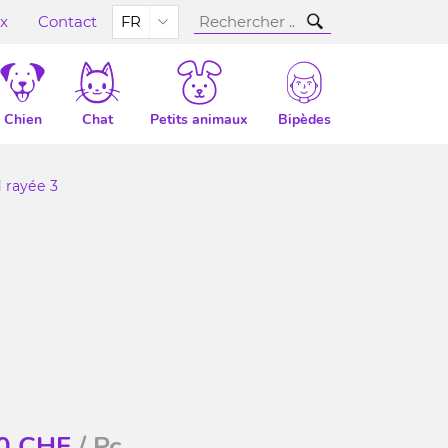
ux
Contact
FR
Chien
Chat
Petits animaux
Bipèdes
 rayée 3
0
CHF
/ Pc.