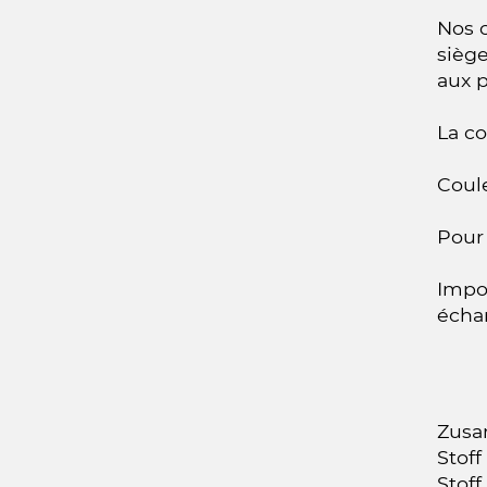
Nos 
siège
aux 
La co
Coule
Pour 
Impor
écha
Zusa
Stoff
Stoff