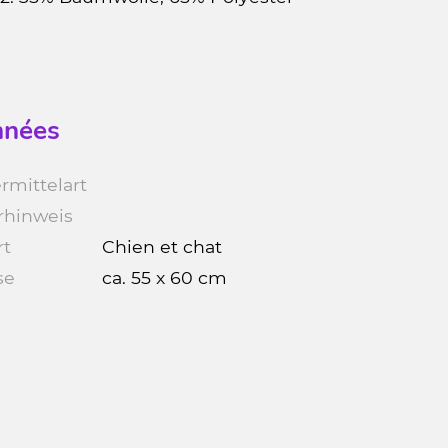
nées
rmittelart
rhinweis
rt
Chien et chat
se
ca. 55 x 60 cm