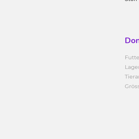
Don
Futte
Lage
Tiera
Grös