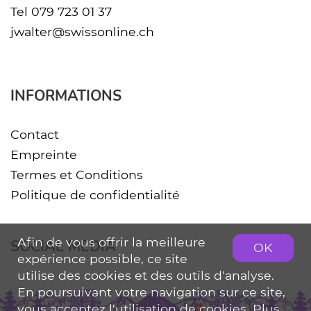
Tel
079 723 01 37
jwalter@swissonline.ch
INFORMATIONS
Contact
Empreinte
Termes et Conditions
Politique de confidentialité
Afin de vous offrir la meilleure
SOCIAL MEDIA
OK
expérience possible, ce site
utilise des cookies et des outils d'analyse.
En poursuivant votre navigation sur ce site,
vous acceptez l'utilisation de cookies. Plus