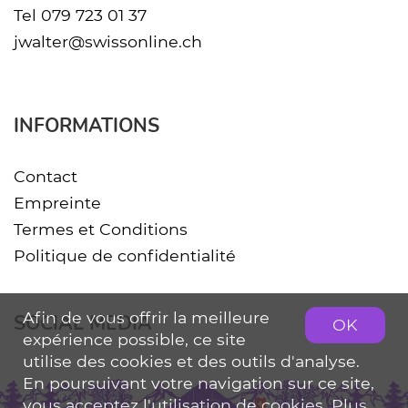
Tel
079 723 01 37
jwalter@swissonline.ch
INFORMATIONS
Contact
Empreinte
Termes et Conditions
Politique de confidentialité
Afin de vous offrir la meilleure
SOCIAL MEDIA
OK
expérience possible, ce site
utilise des cookies et des outils d'analyse.
En poursuivant votre navigation sur ce site,
vous acceptez l'utilisation de cookies. Plus