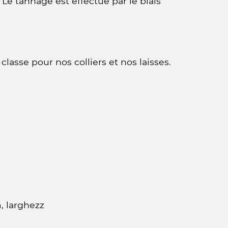
 Le tannage est effectué par le biais
asse pour nos colliers et nos laisses.
m, larghezz