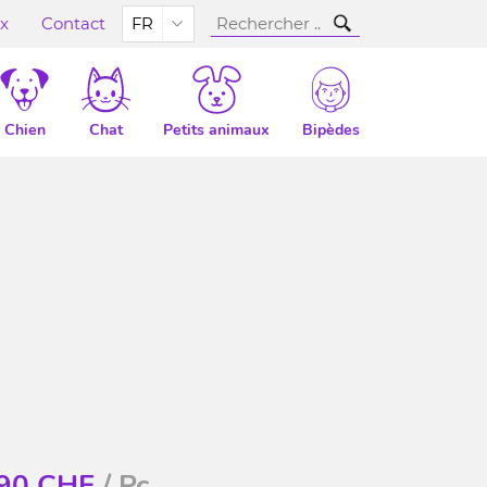
ux
Contact
FR
Chien
Chat
Petits animaux
Bipèdes
90
CHF
/ Pc.