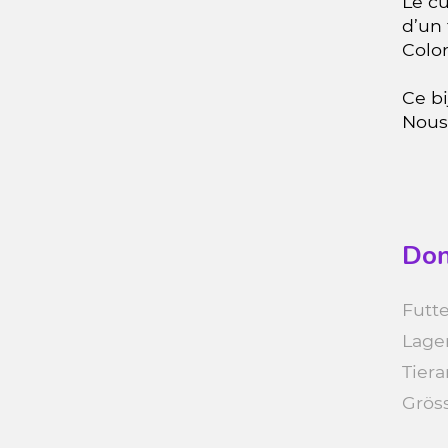
Le cu
d’un
Color
Ce bi
Nous 
Don
Futte
Lage
Tiera
Grös