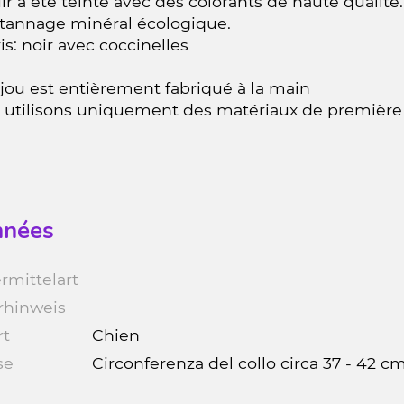
ir a été teinté avec des colorants de haute qualité.
 tannage minéral écologique.
is: noir avec coccinelles
jou est entièrement fabriqué à la main
utilisons uniquement des matériaux de première cl
nées
rmittelart
rhinweis
rt
Chien
se
Circonferenza del collo circa 37 - 42 c