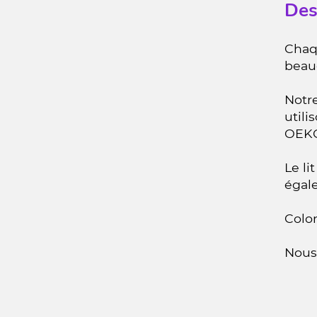
Des
Chaq
beau
Notr
util
OEKO-
Le li
égal
Color
Nous 