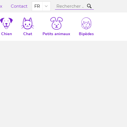
ux
Contact
FR
Chien
Chat
Petits animaux
Bipèdes