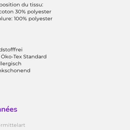
osition du tissu:
coton 30% polyester
lure: 100% polyester
stofffrei
 Öko-Tex Standard
llergisch
nkschonend
nées
rmittelart