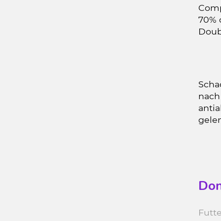
Comp
70% 
Doub
Schad
nach
antia
gele
Don
Futte