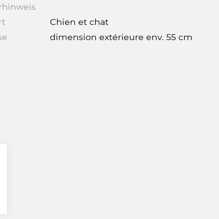
rhinweis
rt
Chien et chat
se
dimension extérieure env. 55 cm