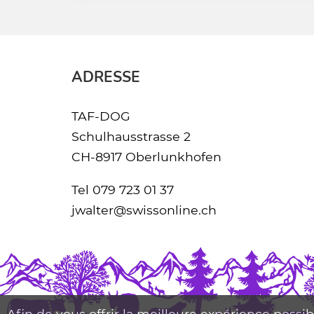
ADRESSE
TAF-DOG
Schulhausstrasse 2
CH-8917 Oberlunkhofen
Tel
079 723 01 37
jwalter@swissonline.ch
Afin de vous offrir la meilleure expérience possib