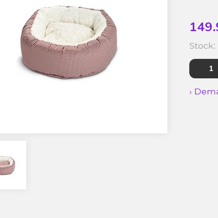
149.
Stock:
› Dema