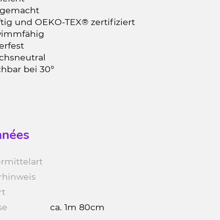
gemacht
tig und OEKO-TEX® zertifiziert
immfähig
erfest
chsneutral
hbar bei 30°
nées
rmittelart
rhinweis
rt
se
ca. 1m 80cm