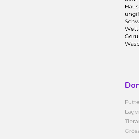
Haus
ungif
Schw
Wett
Geru
Wasc
Don
Futte
Lage
Tiera
Grös