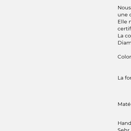
Nous 
une c
Elle 
certi
La co
Diam
Color
La fo
Matér
Hand
Sehr 