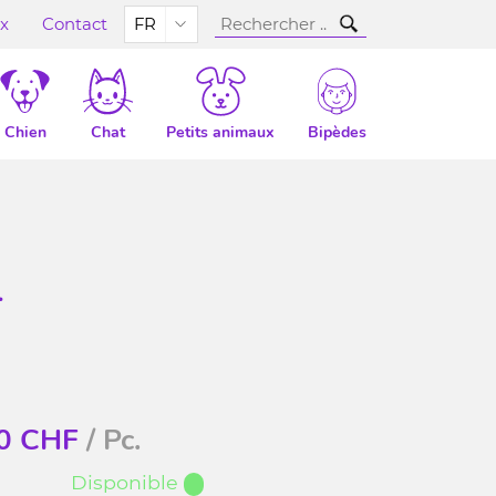
ux
Contact
FR
Chien
Chat
Petits animaux
Bipèdes
1
0
CHF
/ Pc.
Disponible