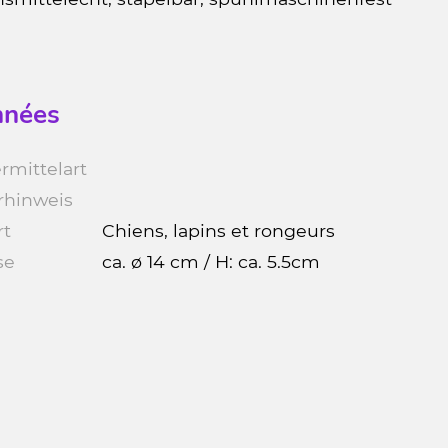
nées
rmittelart
rhinweis
rt
Chiens, lapins et rongeurs
se
ca. ø 14 cm / H: ca. 5.5cm