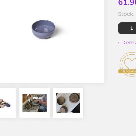
61.9
Stock:
› Dema