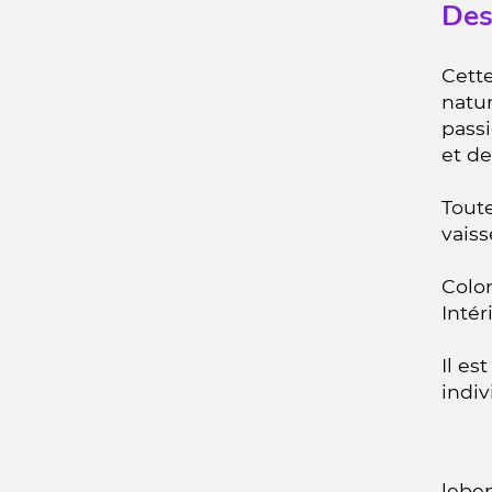
Des
Cette
natur
pass
et de
Toute
vaiss
Color
Intér
Il es
indiv
lebe