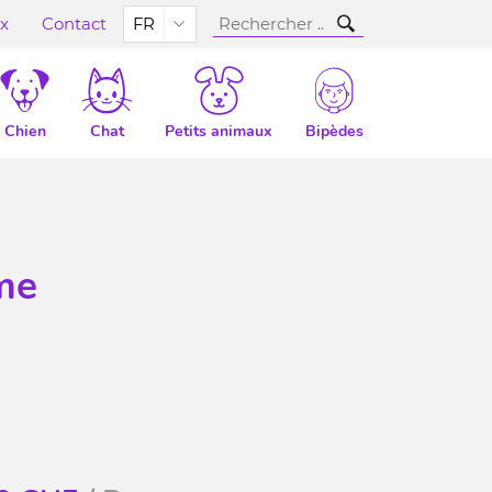
ux
Contact
FR
Chien
Chat
Petits animaux
Bipèdes
me