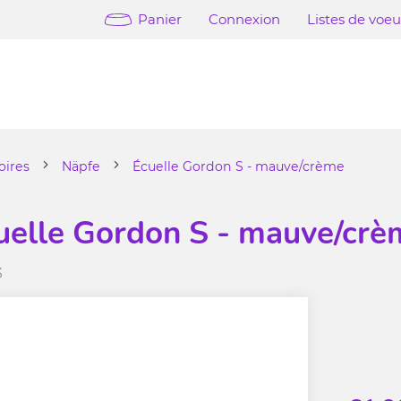
Panier
Connexion
Listes de voe
oires
Näpfe
Écuelle Gordon S - mauve/crème
uelle Gordon S - mauve/crè
3