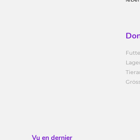
Don
Futte
Lage
Tiera
Grös
Vu en dernier