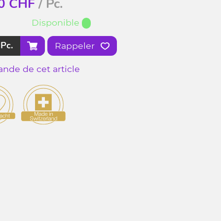
0
CHF
/ Pc.
Disponible
Pc.
Rappeler
nde de cet article