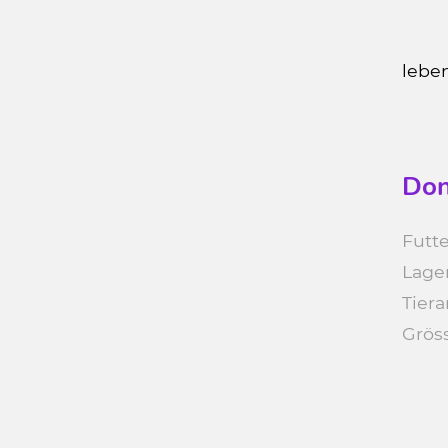
lebe
Don
Futte
Lage
Tiera
Grös