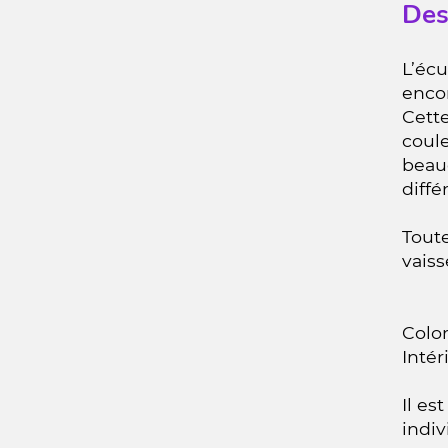
Des
L’écu
encom
Cette
coule
beau
diffé
Toute
vaiss
Color
Intér
Il es
indiv