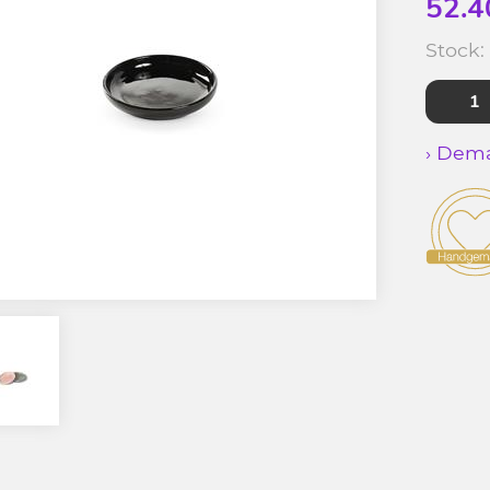
52.4
Stock:
› Dema