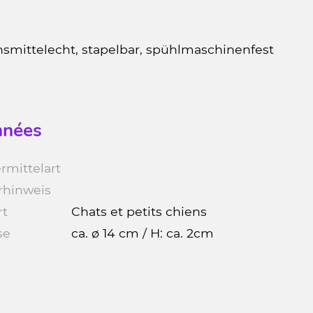
nsmittelecht, stapelbar, spühlmaschinenfest
nées
rmittelart
rhinweis
rt
Chats et petits chiens
se
ca. ø 14 cm / H: ca. 2cm