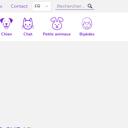
ux
Contact
FR
Chien
Chat
Petits animaux
Bipèdes