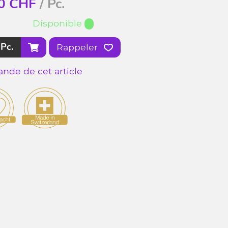
0
CHF
/ Pc.
Disponible
Pc.
Rappeler
nde de cet article