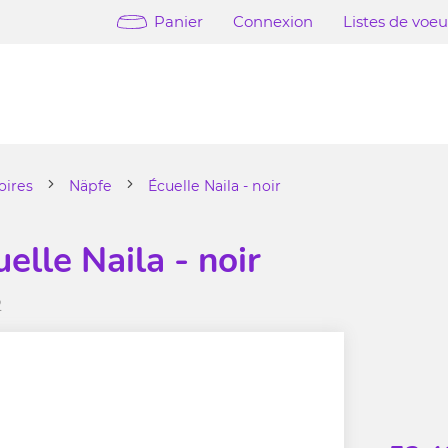
Panier
Connexion
Listes de voe
oires
Näpfe
Écuelle Naila - noir
uelle Naila - noir
2