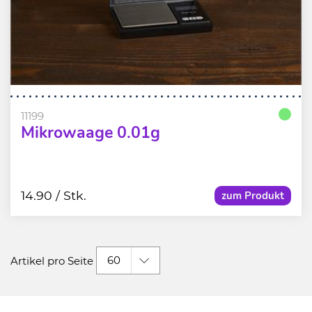
11199
Mikrowaage 0.01g
14.90
/ Stk.
zum Produkt
60
Artikel pro Seite