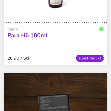
10509
Para Hü 100ml
26.90
/ Stk.
zum Produkt