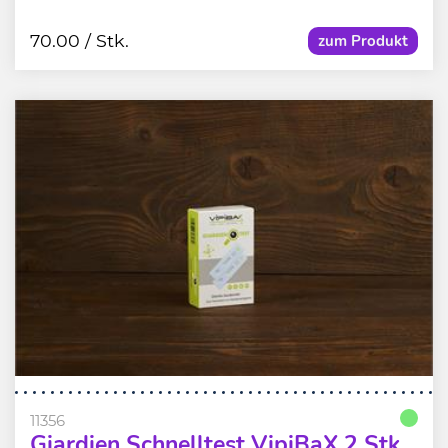
70.00
/ Stk.
zum Produkt
11356
Giardien Schnelltest VipiBaX 2 Stk.