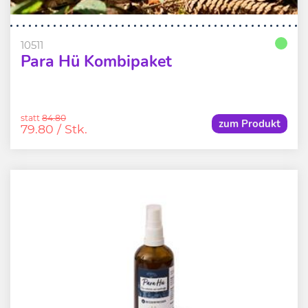
10511
Para Hü Kombipaket
statt
84.80
zum Produkt
79.80
/ Stk.