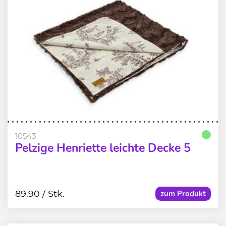
10543
Pelzige Henriette leichte Decke 5
89.90
/ Stk.
zum Produkt