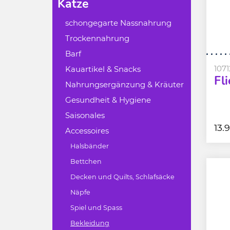
Katze
schongegarte Nassnahrung
Trockennahrung
Barf
1071
Kauartikel & Snacks
Fl
Nahrungsergänzung & Kräuter
Gesundheit & Hygiene
Saisonales
13.
Accessoires
Halsbänder
Bettchen
Decken und Quilts, Schlafsäcke
Näpfe
Spiel und Spass
Bekleidung