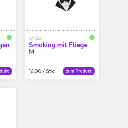
10726
gen
Smoking mit Fliege
M
16.90
/ Stk.
dukt
zum Produkt