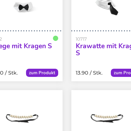
2
10717
iege mit Kragen S
Krawatte mit Kra
S
90
/ Stk.
13.90
/ Stk.
zum Produkt
zum Pro