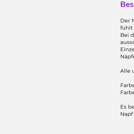
Bes
Der 
fühl
Bei 
aussc
Einz
Näpf
Alle
Farbe
Farb
Es be
Napf 