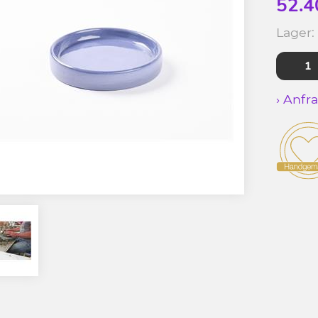
52.4
Lager:
› Anfr