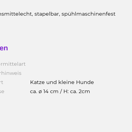
nsmittelecht, stapelbar, spühlmaschinenfest
en
rmittelart
rhinweis
rt
Katze und kleine Hunde
se
ca. ø 14 cm / H: ca. 2cm