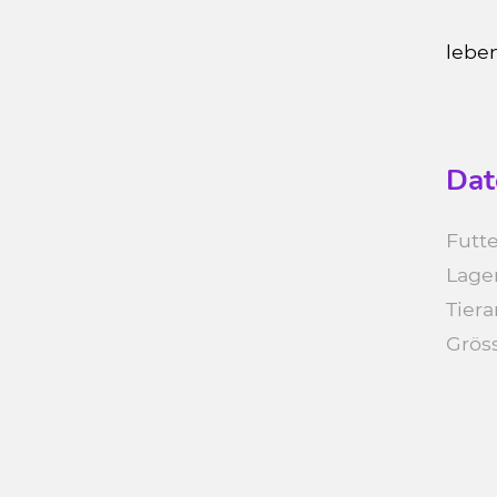
lebe
Dat
Futte
Lage
Tiera
Grös