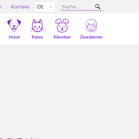
n
Kontakt
DE
Hund
Katze
Kleintier
Zweibeiner