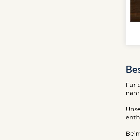
Be
Für 
nähr
Unse
enth
Beim