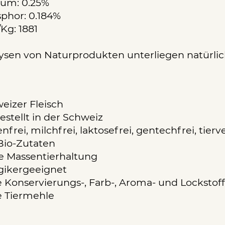
ium: 0.25%
phor: 0.184%
/Kg: 1881
ysen von Naturprodukten unterliegen natürl
eizer Fleisch
estellt in der Schweiz
nfrei, milchfrei, laktosefrei, gentechfrei, tier
Bio-Zutaten
e Massentierhaltung
rgikergeeignet
 Konservierungs-, Farb-, Aroma- und Lockstof
 Tiermehle