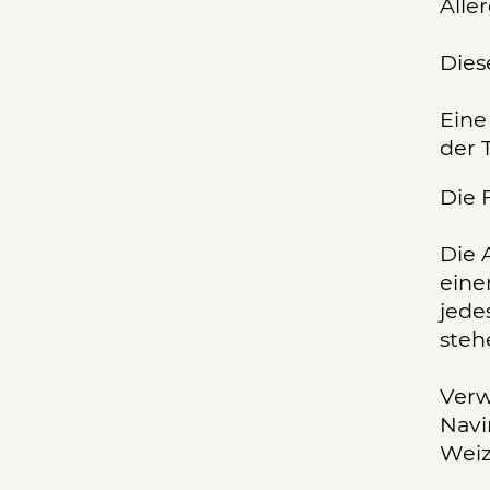
Alle
Dies
Eine
der 
Die 
Die 
eine
jede
steh
Verw
Navi
Weiz