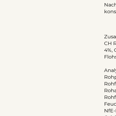
Nach
kons
Zus
CH R
4%, 
Floh
Anal
Rohp
Rohf
Roha
Rohf
Feuc
NfE-