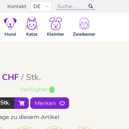
Kontakt
DE
100g
- 100g
Hund
Katze
Kleintier
Zweibeiner
CHF
/ Stk.
Verfügbar
Stk.
Merken
age zu diesem Artikel