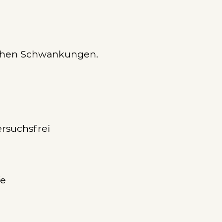
ichen Schwankungen.
versuchsfrei
fe