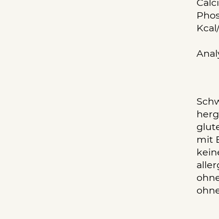
Calc
Phos
Kcal
Anal
Schw
herg
glute
mit 
kein
alle
ohne
ohne