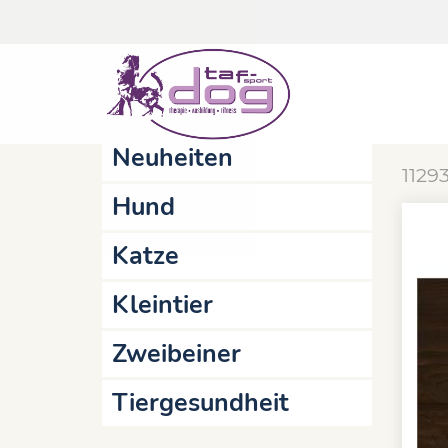
Startseite
Online-Shop
Katze
sc
Aktionen
Sw
Neuheiten
1129
Hund
Katze
Kleintier
Zweibeiner
Tiergesundheit