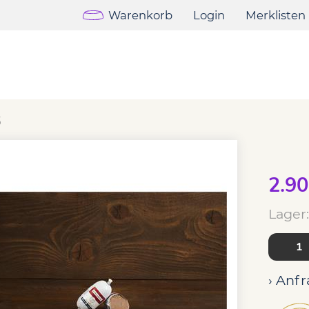
Warenkorb
Login
Merklisten
hongegarte Nassnahrung
Swiss Rind mit Bio Kürbis - 
iss Rind mit Bio Kürbis 
3
2.90
Lager:
› Anfr