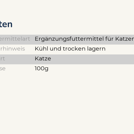
ten
ermittelart
Ergänzungsfuttermittel für Katze
rhinweis
Kühl und trocken lagern
rt
Katze
se
100g