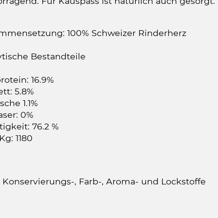
rragend. Für Kauspass ist natürlich auch gesorgt.
mmensetzung: 100% Schweizer Rinderherz
ytische Bestandteile
rotein: 16.9%
tt: 5.8%
sche 1.1%
aser: 0%
igkeit: 76.2 %
Kg: 1180
 Konservierungs-, Farb-, Aroma- und Lockstoffe