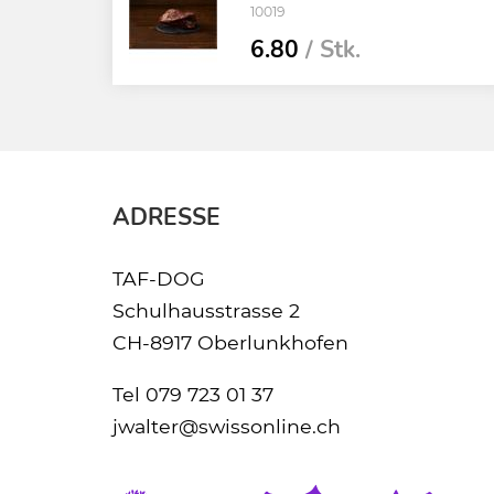
10019
6.80
/ Stk.
ADRESSE
TAF-DOG
Schulhausstrasse 2
CH-8917 Oberlunkhofen
Tel
079 723 01 37
jwalter@swissonline.ch