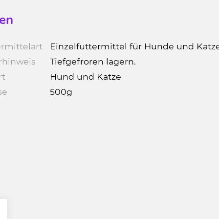
en
rmittelart
Einzelfuttermittel für Hunde und Katz
rhinweis
Tiefgefroren lagern.
rt
Hund und Katze
se
500g