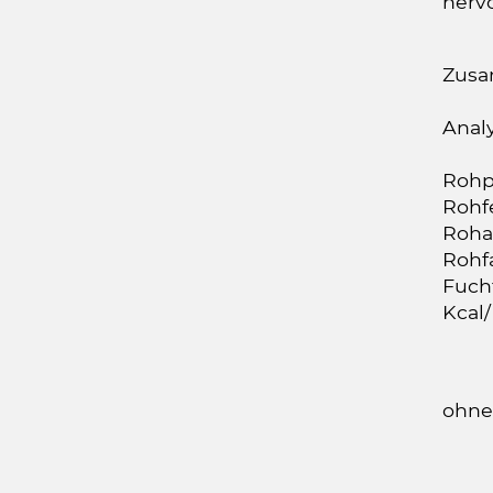
hervo
Zusa
Anal
Rohp
Rohfe
Roha
Rohf
Fucht
Kcal/
ohne