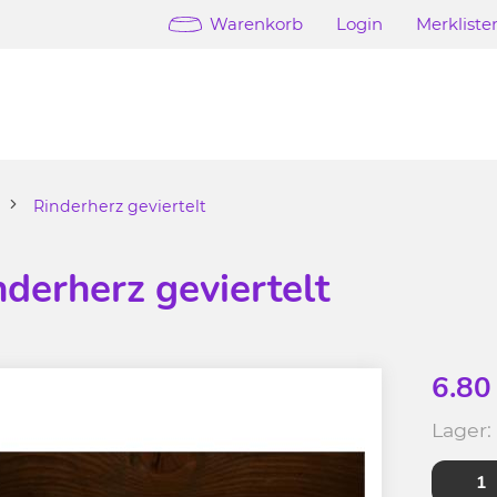
Warenkorb
Login
Merkliste
Rinderherz geviertelt
nderherz geviertelt
9
6.80
Lager: