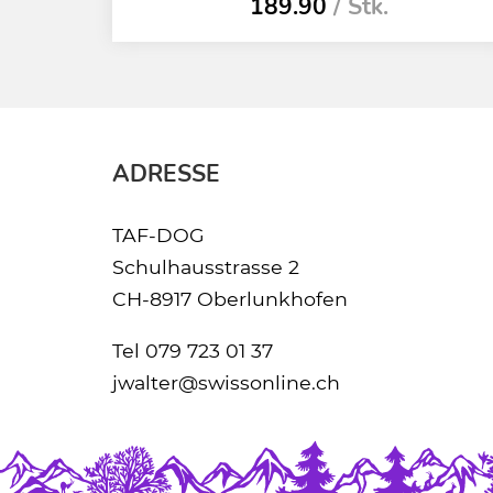
189.90
/ Stk.
ADRESSE
TAF-DOG
Schulhausstrasse 2
CH-8917 Oberlunkhofen
Tel
079 723 01 37
jwalter@swissonline.ch