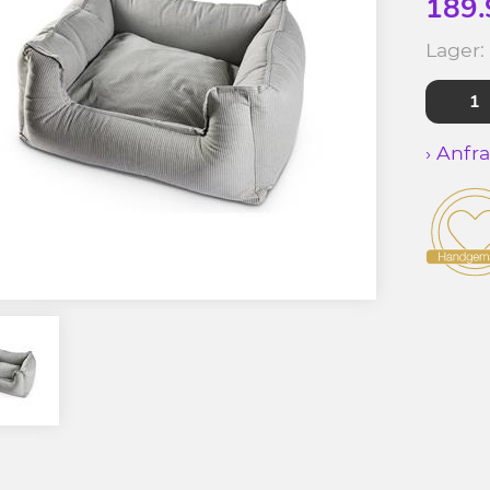
189.
Lager:
› Anfr