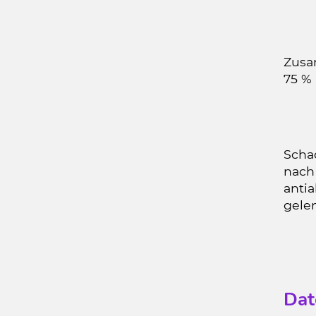
Zusa
75 %
Schad
nach
antia
gele
Dat