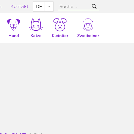
n
Kontakt
DE
Hund
Katze
Kleintier
Zweibeiner