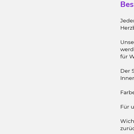
Bes
Jeder
Herzb
Unse
werd
für W
Der 
Inne
Farbe
Für u
Wicht
zurü