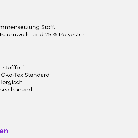
mmensetzung Stoff:
 Baumwolle und 25 % Polyester
stofffrei
 Öko-Tex Standard
llergisch
nkschonend
en