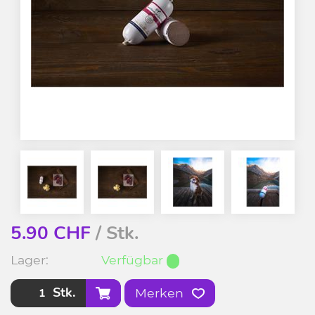
5.90
CHF
/ Stk.
Lager:
Verfügbar
Stk.
Merken