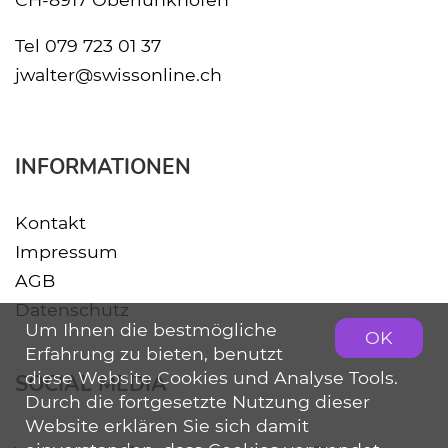
Tel
079 723 01 37
jwalter@swissonline.ch
INFORMATIONEN
Kontakt
Impressum
AGB
Datenschutz
Um Ihnen die bestmögliche
OK
Erfahrung zu bieten, benutzt
diese Website Cookies und Analyse Tools.
SOCIAL MEDIA
Durch die fortgesetzte Nutzung dieser
Website erklären Sie sich damit