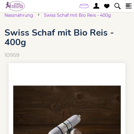
Startseite
Online-Shop
Hund
schongegarte
Nassnahrung
Swiss Schaf mit Bio Reis - 400g
Swiss Schaf mit Bio Reis -
400g
10959